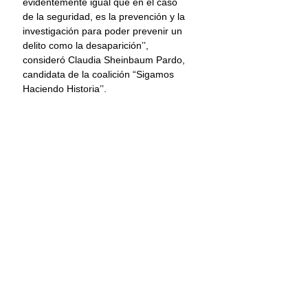
evidentemente igual que en el caso 
de la seguridad, es la prevención y la 
investigación para poder prevenir un 
delito como la desaparición’’, 
consideró Claudia Sheinbaum Pardo, 
candidata de la coalición “Sigamos 
Haciendo Historia’’.
A diferencia de la oposición que 
propone megacárceles,  nosotros -
dijo sheinbaum- impulsamos la 
construcción de universidades.
Información: Once Noticias
Claudia Sheinbaum
Mujeres
Sigamos Haciendo Historia
Elecciones