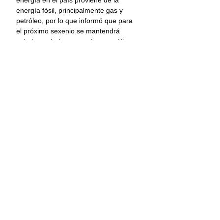
energía en el país proviene de la 
energía fósil, principalmente gas y 
petróleo, por lo que informó que para 
el próximo sexenio se mantendrá 
esta base de la economía energética, 
aunque destacó que la producción de 
gas y petróleo se mantendrá 
mientras se alcanza la transición, 
para posteriormente financiar 
proyectos futuros como los 
generadores de energía renovable. 
Detalló que estas fuentes verdes de 
energía serían la energía eólica y 
solar, e insistió que, para su gestión 
como director de Pemex, la empresa 
buscará caminar hacia las energías 
renovables, así como el uso del litio. 
Claudia Sheinbaum
Pemex
Nacional
Medio ambiente