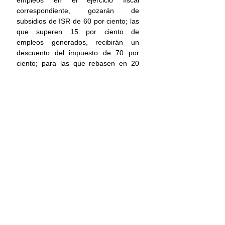
empleos en el ejercicio fiscal 
correspondiente, gozarán de 
subsidios de ISR de 60 por ciento; las 
que superen 15 por ciento de 
empleos generados, recibirán un 
descuento del impuesto de 70 por 
ciento; para las que rebasen en 20 
por ciento el número de empleos, el 
apoyo fiscal será de 80 por ciento y 
para las que superen en 25 por ciento 
el número de empleos, el subsidio 
que aplicará Hacienda será de 90 por 
ciento.
Corredor Interoceánico
Nacional
Principal