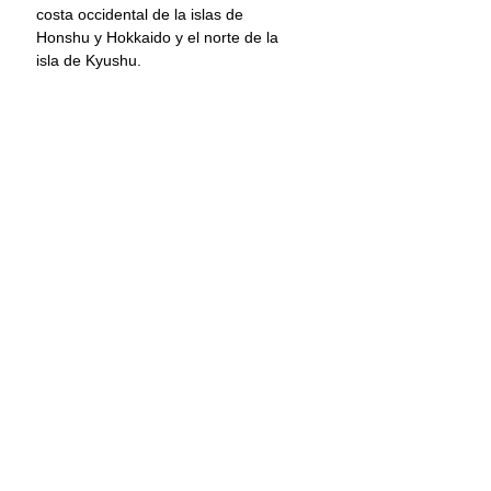
costa occidental de la islas de 
Honshu y Hokkaido y el norte de la 
isla de Kyushu.
Aunque la alerta se ha rebajado, el 
aviso por posibles subidas de la 
marea de hasta un metro se 
mantiene aún en todas estas zonas.
Varias localidades japonesas e 
incluso en la vecina Corea del Sur 
reportaron ligeras subidas del nivel 
del mar, pero por el momento no se 
ha informado de daños graves a 
causa del agua.
Información: Forbes/EFE
Japón
Terremoto
Internacional
Principal