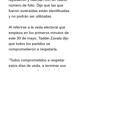
número de folio. Dijo que las que 
fueron sustraídas están identificadas 
y no podrán ser utilizadas.
Al referirse a la veda electoral que 
empieza en los primeros minutos de 
este 30 de mayo, Taddei Zavala dijo 
que todos los partidos se 
comprometieron a respetarla.
“Todos comprometidos a respetar 
estos días de veda, a terminar sus 
cierres de campaña el día de hoy, 
eso le toca informar a los partidos 
todavía el día de hoy, y mañana el 
silencio, para que la población 
podamos tener esta tranquilidad de 
reflexión”, expresó.
Información: Once Noticias
INE
Elecciones
Voto