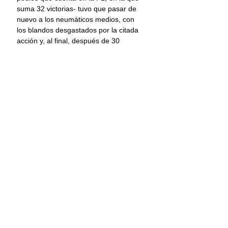
suma 32 victorias- tuvo que pasar de 
nuevo a los neumáticos medios, con 
los blandos desgastados por la citada 
acción y, al final, después de 30 
vueltas, su tiempo, a un segundo y 
siete décimas del de Max, le colocó 
en el último puesto de la clasificación.
Las actividades de este viernes 
concluyeron, en espera del tercer y 
último entrenamiento libre, que se 
disputará este sábado, horas antes 
de la calificación para la carrera 
dominical, prevista a 71 vueltas. Para 
completar un recorrido de 305.3 
kilómetros.
Información: Forbes/EFE
Checo Pérez
Max Verstappen
Gran Premio de México
Deportes