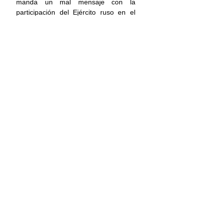
manda un mal mensaje con la 
participación del Ejército ruso en el 
desfile militar por el aniversario de la 
Independencia de México, por los 
abusos que ha cometido contra la 
población de Ucrania.
Elecciones2024
Principal
Elecciones
Comentarios
Escribir un comentario...