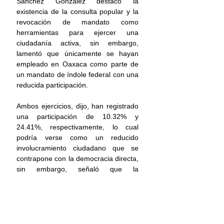
Sánchez González destacó la 
existencia de la consulta popular y la 
revocación de mandato como 
herramientas para ejercer una 
ciudadanía activa, sin embargo, 
lamentó que únicamente se hayan 
empleado en Oaxaca como parte de 
un mandato de índole federal con una 
reducida participación. 
Ambos ejercicios, dijo, han registrado 
una participación de 10.32% y 
24.41%, respectivamente, lo cual 
podría verse como un reducido 
involucramiento ciudadano que se 
contrapone con la democracia directa, 
sin embargo, señaló que la 
abstención también puede 
considerarse como una posición 
política ante el uso que se ha dado en 
México a ambos ejercicios 
democráticos. 